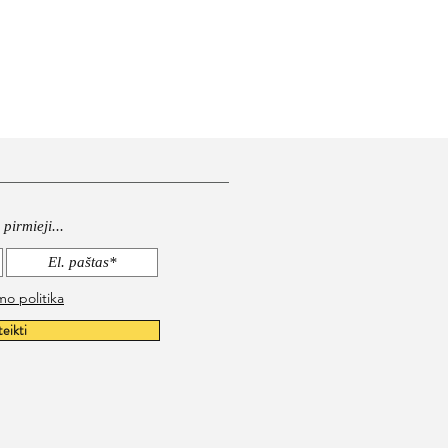
pirmieji...
mo politika
teikti