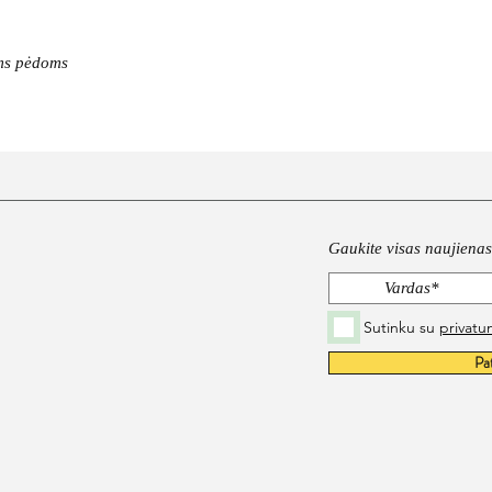
ėms pėdoms
Gaukite visas naujienas 
Sutinku su
privatu
Pa