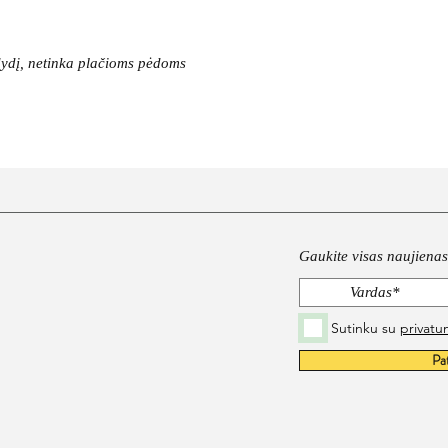
 dydį, netinka plačioms pėdoms
Gaukite visas naujienas 
Sutinku su
privatu
Pa