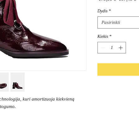
kaina
k
Dydis
*
Pasirinkti
Kiekis
*
echnologija, kuri amortizuoja kiekvieną
patogumo.