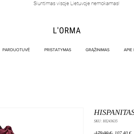
Siuntimas visoje Lietuvoje nemokamas!
PARDUOTUVĖ
PRISTATYMAS
GRĄŽINIMAS
APIE
HISPANITAS 
SKU: HI243635
Įprastinė
P
 179,00 € 
107,40 €