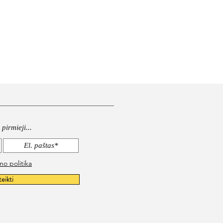
pirmieji...
mo politika
teikti