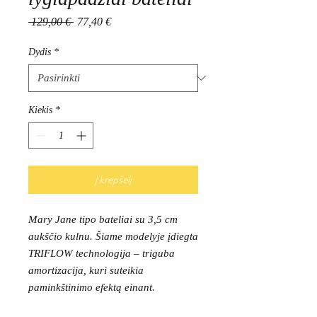
Įprastinė
Pardavimo
 129,00 € 
77,40 €
kaina
kaina
Dydis
*
Kiekis
*
Į krepšelį
Mary Jane tipo bateliai su 3,5 cm
aukščio kulnu. Šiame modelyje įdiegta
TRIFLOW technologija – triguba
amortizacija, kuri suteikia
paminkštinimo efektą einant.