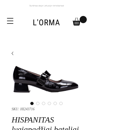
Siuntimas visoje Lietuvoje nemokamas!
SKU: HI243716
HISPANITAS
lygiapadžiai bateliai