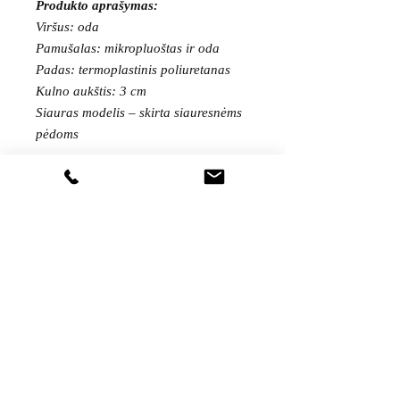
Produkto aprašymas:
Viršus: oda
Pamušalas: mikropluoštas ir oda
Padas: termoplastinis poliuretanas
Kulno aukštis: 3 cm
Siauras modelis – skirta siauresnėms
pėdoms
PAGAMINTA ISPANIJOJE
Gaukite visas naujienas pirmieji...