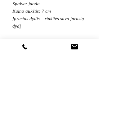
Spalva: juoda
Kulno aukštis: 7 cm
Įprastas dydis – rinkitės savo įprastą
dydį
PAGAMINTA ISPANIJOJE
Gaukite visas naujienas pirmieji...
Sutinku su
privatumo politika