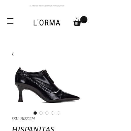
Siuntimas visoje Lietuvoje nemokamas!
SKU: HI222274
HISPANITAS