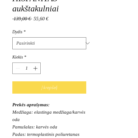
aukštakulniai
Įprastinė
Pardavimo
 139,00 € 
55,60 €
kaina
kaina
Dydis
*
Kiekis
*
Į krepšelį
Prekės aprašymas:
Medžiaga: elastinga medžiaga/karvės
oda
Pamušalas: karvės oda
Padas: termoplastinis poliuretanas