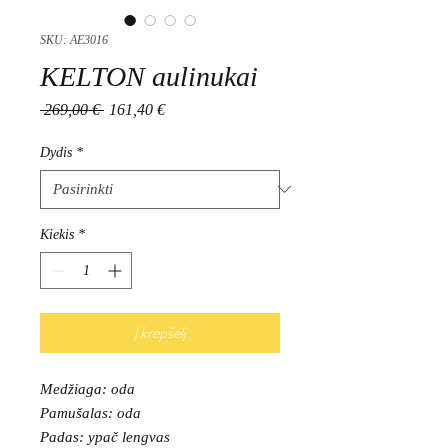
SKU: AE3016
KELTON aulinukai
Įprastinė
Pardavimo
 269,00 € 
161,40 €
kaina
kaina
Dydis
*
Kiekis
*
Į krepšelį
Medžiaga: oda
Pamušalas: oda
Padas: ypač lengvas