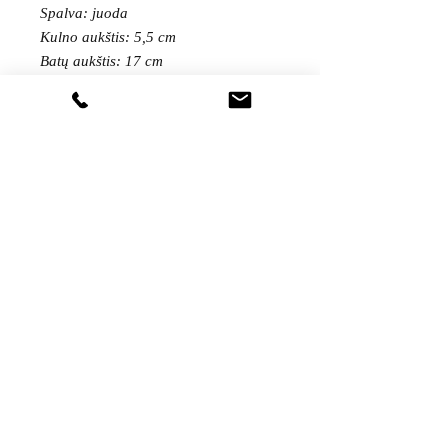
Spalva: juoda
Kulno aukštis: 5,5 cm
Batų aukštis: 17 cm
Gaukite visas naujienas pirmieji...
Sutinku su
privatumo politika
Pateikti