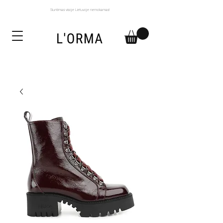
Siuntimas visoje Lietuvoje nemokamas!